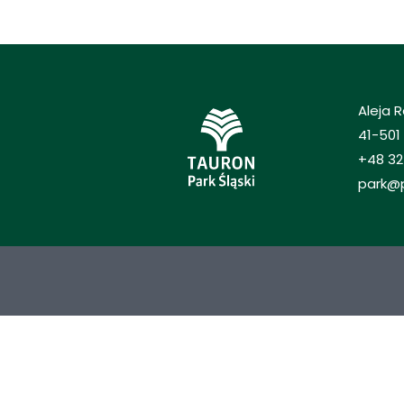
Aleja 
41-501
+48 32
park@p